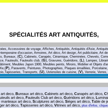
SPÉCIALITÉS ART ANTIQUITÉS,
pées
, Accessoires de voyage
,
Affiches
,
Antiquités
, Antiquités d'Asie
,
Antiquit
ontemporaine d'occasion
,
Armoires
,
Art déco
,
Art design
,
Art publicitaire
,
Art de
(
C
),
ts
,
Bureaux
,
Cabinets
,
Canapés
,
Céramique
,
Cheminées
,
Chevets
,
Com
(
G
),
(
L
)
nce
,
Fauteuils
,
Fauteuils club
,
Gravures
,
Guéridons
,
,
Lampes
,
Librai
âtiment
,
Meubles Japon 1900
,
Meubles peints
,
Miroirs
,
Mobilier et Objets d'a
(
P
),
XXe
,
Paravents
,
Peintures
,
Photographies
,
Plaques émaillées
,
Porcelaine
(
U
),
(
V
),
pis
,
Tapisseries
,
Transports
,
Ustensiles de cuisine
,
Verrerie
,
Verres
s art deco
,
B
ureaux art déco
,
C
abinets art deco
,
C
anapés art déco
,
C
uteuils art deco
,
F
auteuils Club art deco
,
G
uéridons art déco
,
L
uminai
e manteaux art deco
,
S
culptures art deco
,
S
ièges art déco
,
T
able de j
ger àrt déco
,
T
apisseries art déco
,
V
itrines art déco
,
plus d'infos, cli
q
ue