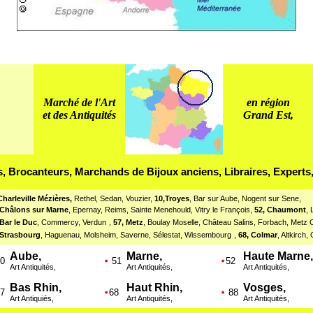
Marché de l'Art
en région
et des Antiquités
Grand Est,
s, Brocanteurs, Marchands de Bijoux anciens, Libraires, Experts
Charleville Mézières,
Rethel, Sedan, Vouzier
,
10,Troyes
, Bar sur Aube, Nogent sur Sene
,
 Châlons sur Marne
, Epernay, Reims, Sainte Menehould, Vitry le François
,
52, Chaumont
, 
 Bar le Duc
, Commercy, Verdun
,
57, Metz
, Boulay Moselle, Château Salins, Forbach, Met
 Strasbourg
, Haguenau, Molsheim, Saverne, Sélestat, Wissembourg
,
68, Colmar
, Altkirch
Aube,
Marne,
Haute Marne,
0
51
52
Art Antiquités
,
Art Antiquités
,
Art Antiquités,
Bas Rhin,
Haut Rhin,
Vosges,
7
68
88
Art Antiquiés,
Art Antiquités,
Art Antiquités,