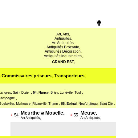
Art, Arts,
Antiquités,
Art Antiquités,
Antiquités Brocante,
Antiquités Décoration,
,
Antiquités industrielles
GRAND EST,
, Commissaires priseurs, Transporteurs,
Langres, Saint Dizier
,
54, Nancy
, Briey, Lunéville, Toul
,
z Campagne
,
, Guebwiller, Mulhouse, Ribauvillé, Thann
,
88, Epinal
, Neufchâteau, Saint Dié
,
Meurthe
Moselle,
Meuse,
et
54
55
Art Antiquités,
Art Antiquités,