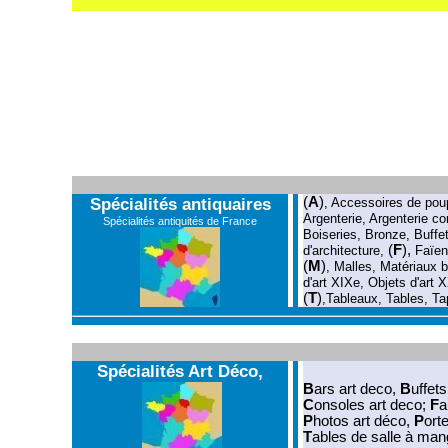
Spécialités antiquaires
(
A
)
,
Accessoires de pou
Argenterie
,
Argenterie c
Spécialités antiquités de France
Boiseries
,
Bronze
,
Buffe
(
F
),
d'architecture
,
Faïe
(
M
)
,
Malles
,
Matériaux b
d'art XIXe
,
Objets d'art 
(
T
)
,
Tableaux
,
Tables
,
Ta
Spécialités Art Déco,
B
ars art deco
,
B
uffet
C
onsoles art deco
;
F
a
P
hotos art déco
,
P
ort
T
ables de salle à man