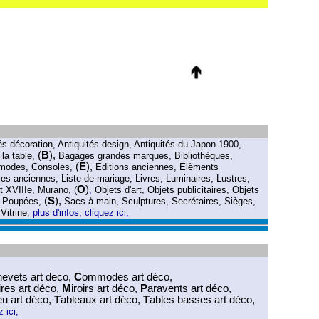
és décoration
,
Antiquités design
,
Antiquités du Japon 1900
,
(
B
),
 la table
,
Bagages grandes marques
,
Bibliothèques
,
(
E
),
modes
,
Consoles
,
Editions anciennes
,
Elèments
ries anciennes
,
Liste de mariage
,
Livres
,
Luminaires
,
Lustres
,
O
)
rt XVIIIe
,
Murano
, (
,
Objets d'art
,
Objets publicitaires
,
Objets
(
S
),
,
Poupées
,
S
acs à main
,
Sculptures
,
Secrétaires
,
Sièges
,
,
Vitrine
,
plus d'infos, cliquez ici
,
hevets art deco
,
C
ommodes art déco
,
res art déco
,
M
iroirs art déco
,
P
aravents art déco
,
eu art déco
,
T
ableaux art déco
,
T
ables basses art déco
,
z ici
,