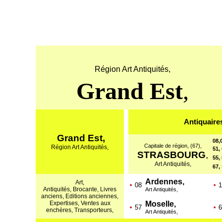
Région Art Antiquités,
Grand Est
,
Antiquaire
Grand Est,
08
,
Capitale de région, (67),
Région Art Antiquités,
51,
STRASBOURG
,
55,
Art Antiquités,
67,
Ardennes,
Art,
08
1
Antiquités, Brocante, Livres
Art Antiquités
,
anciens, Editions anciennes,
Expertises, Ventes aux
Moselle,
57
6
enchères, Transporteurs,
Art Antiquités,