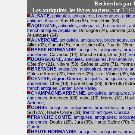
Recherches par l
Les antiquités, les livres anciens,
par REG
ALSACE
, antiqutés, antiquaires, brocanteurs, antiqu
antiques Alsace,
Bas-Rhin (67), Haut-Rhin (68),
AQUITAINE,
antiquités, antiquaires, brocanteurs, an
french antiques Aquitaine,
Dordogne (24), Gironde (33)
Atlantiques (64)
AUVERGNE,
antiquités, antiquaires, brocanteurs, a
Allier (03), Cantal (15), Haute Loire (43), Puy de Dôme
BASSE NORMANDIE,
antiquités, antiquaires, broca
anciennes,
Calvados (14), Manche (50), Orne (61)
fre
BOURGOGNE,
antiquités, antiquaires, brocanteurs,
Côte d'or (21), Nièvre (58), Saône et Loire (71), Yonne
BRETAGNE,
antiquités, antiquaires, brocanteurs, an
Côtes d'Armor (22), Finistère (29),Ille et Vilaine (35), 
CENTRE, région Centre,
antiquités, antiquaires, br
anciennes,
Cher (18), Eure et Loir (28), Indre (36) Indre
french antiques Center, Loire Valley,
CHAMPAGNE-ARDENNE
, antiquités, antiquaires, 
anciennes,
Ardennes (08), aube (10), Marne (51), Hau
Ardenne,
CORSE,
antiquites, antiquaires, brocanteurs, antique
Sud (2A), Haute Corse (2B)
french antiques Corsica
FRANCHE COMTÉ
, antiquités, antiquaires, brocant
anciennes,
Doubs (25), Jura (39), Haute Saöne (70), Ter
Comte
HAUTE NORMANDIE
, antiquités, antiquaires, broc