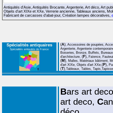
Antiquités d'Asie
,
Antiquités Brocante
,
Argenterie
,
Art déco
,
Art publ
Objets d'art XIXe et XXe
,
Verrerie ancienne
,
Tableaux anciens
,
Mob
Fabricant de carcasses d'abat-jour
,
Création lampes décoratives
,
d
Spécialités antiquaires
(
A
)
,
Accessoires de poupées
, Acce
Argenterie
,
Argenterie contemporain
Spécialités antiquités de France
Boiseries
,
Bronze
,
Buffets
,
Bureaux
(
F
),
d'architecture
,
Faïence
,
Fauteui
(
M
)
,
Malles
,
Matériaux bâtiment
,
M
(
P
),
d'art XIXe
,
Objets d'art XXe
,
Pa
(
T
)
,
Tableaux
,
Tables
,
Tapis
,
Tapisse
B
ars art dec
art deco
,
C
an
déco
,