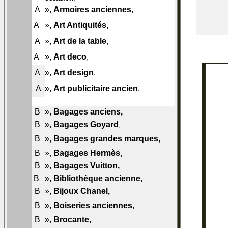
009-
A
»,
Armoires anciennes
,
A50
010-
A
»,
Art Antiquités
,
A50
011-
A
»,
Art de la table
,
A50
012-
A
»,
Art deco
,
A50
013-
A
»,
Art design
,
A50
014-
A
»,
Art publicitaire ancien
,
A50
B
»,
Bagages anciens
,
015-B40
B
»,
Bagages Goyard
015-B48
,
015-
B
»,
Bagages grandes marques
,
B50
B
»,
Bagages Hermès
,
015-B51
B
»,
Bagages Vuitton
,
015-B60
B
»,
Bibliothèque ancienne
,
016-B50
B
»,
Bijoux Chanel
,
016-B60
017-
B
»,
Boiseries anciennes
,
B50
B
»,
Brocante
,
017-B60