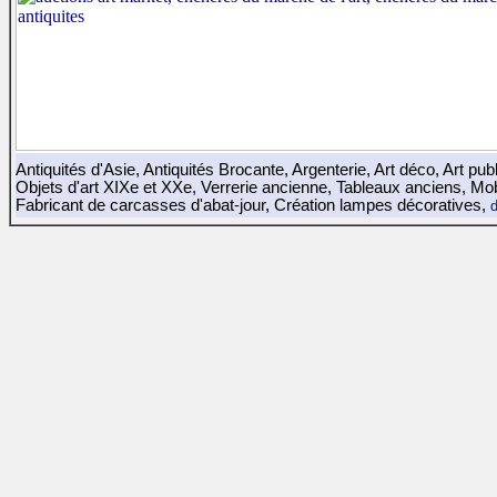
Antiquités d'Asie
,
Antiquités Brocante
,
Argenterie
,
Art déco
,
Art publ
Objets d'art XIXe et XXe
,
Verrerie ancienne
,
Tableaux anciens
,
Mob
Fabricant de carcasses d'abat-jour
,
Création lampes décoratives
,
d