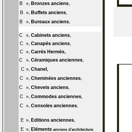
018-
B
»,
Bronzes anciens
,
B50
019-
B
»,
Buffets anciens
,
B50
020-
B
»,
Bureaux anciens
,
B50
C
»,
Cabinets anciens
,
021-C50
022-
C
»,
Canapés anciens
,
C50
C
»,
Carrés Hermès
,
022-C50
023-
C
»,
Céramiques anciennes
,
C50
023-
C
»,
Chanel
,
C60
024-
C
»,
Cheminées anciennes
,
C50
025-
C
»,
Chevets anciens
,
C50
026-
C
»,
Commodes anciennes
,
C50
027-
C
»,
Consoles anciennes
,
C50
029-
E
»,
Editions anciennes
,
E50
030-
E
»,
Eléments
anciens d'architecture
,
E50