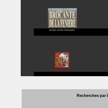
achat-vente-transport
Marché Dauphine
Recherches par l