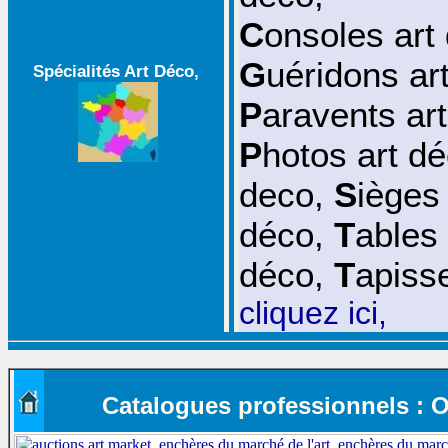
C
onsoles art
G
uéridons ar
Spécialités Art Déco,
P
aravents ar
P
hotos art d
deco
,
S
ièges
déco
,
T
ables
déco
,
T
apisse
cli
q
uez ici
,
Catalogues professionnels : Obj