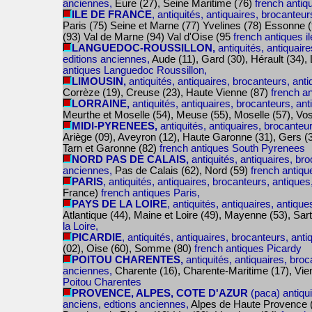
anciennes,
Eure (27), Seine Maritime (76)
french anti
ILE DE FRANCE
, antiquités, antiquaires, brocanteu
Paris (75) Seine et Marne (77) Yvelines (78) Essonne 
(93) Val de Marne (94) Val d'Oise (95
french antiques i
LANGUEDOC-ROUSSILLON,
antiquités, antiquaire
editions anciennes,
Aude (11), Gard (30), Hérault (34),
antiques Languedoc Roussillon,
LIMOUSIN,
antiquités, antiquaires, brocanteurs, anti
Corrèze (19), Creuse (23), Haute Vienne (87)
french a
LORRAINE,
antiquités, antiquaires, brocanteurs, ant
Meurthe et Moselle (54), Meuse (55), Moselle (57), Vo
MIDI-PYRENEES,
antiquités, antiquaires, brocanteu
Ariège (09), Aveyron (12), Haute Garonne (31), Gers (3
Tarn et Garonne (82)
french antiques South Pyrenees
NORD PAS DE CALAIS,
antiquités, antiquaires, bro
anciennes,
Pas de Calais (62), Nord (59)
french antiqu
PARIS
, antiquités, antiquaires, brocanteurs, antiques
France)
french antiques Paris,
PAYS DE LA LOIRE
, antiquités, antiquaires, antiqu
Atlantique (44), Maine et Loire (49), Mayenne (53), Sa
la Loire,
PICARDIE
, antiquités, antiquaires, brocanteurs, ant
(02), Oise (60), Somme (80)
french antiques Picardy
POITOU CHARENTES,
antiquités, antiquaires, broc
anciennes,
Charente (16), Charente-Maritime (17), Vi
Poitou Charentes
PROVENCE, ALPES, COTE D'AZUR
(paca) antiqui
anciens, edtions anciennes,
Alpes de Haute Provence (