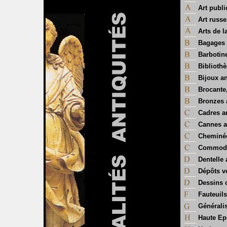
Art publi
Art russe
Arts de l
Bagages 
Barbotin
Biblioth
Bijoux a
Brocante
Bronzes 
Cadres a
Cannes a
Cheminé
Commode
Dentelle
Dépôts v
Dessins o
Fauteuils
Généralis
Haute E