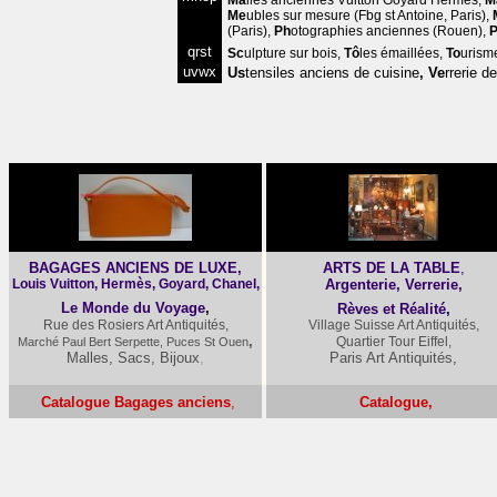
Ma
lles anciennes
Vuitton Goyard Hermès
,
M
Me
ubles sur mesure
(Fbg st Antoine, Paris),
(Paris),
Ph
otographies anciennes
(Rouen),
qrst
Sc
ulpture sur bois
,
Tô
les émaillées
,
To
urism
uvwx
Us
tensiles anciens de cuisine
,
Ve
rrerie d
BAGAGES ANCIENS DE LUXE,
ARTS DE LA TABLE
,
Louis Vuitton, Hermès, Goyard, Chanel,
Argenterie, Verrerie,
Le Monde du Voyage
,
Rèves et Réalité
,
Rue des Rosiers Art Antiquités,
Village Suisse Art Antiquités,
,
Quartier Tour Eiffel,
Marché Paul Bert Serpette, Puces St Ouen
Malles, Sacs, Bijoux
,
Paris Art Antiquités
,
Catalogue Bagages anciens
,
Catalogue,