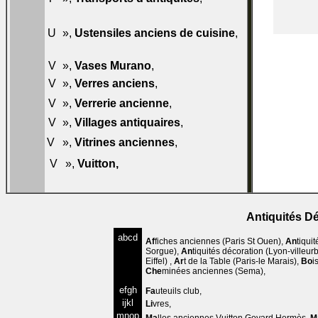
T50
078-
U
»,
Ustensiles anciens de cuisine
,
U50
V
»,
Vases Murano
,
079-V40
V
»,
Verres anciens
,
079-V50
080-
V
»,
Verrerie ancienne
,
V50
V
»,
Villages antiquaires
,
080-V60
081-
V
»,
Vitrines anciennes
,
V50
081-
V
»,
Vuitton
,
V60
Antiquités D
abcd
Af
fiches anciennes
(Paris St Ouen),
An
tiqui
Sorgue),
An
tiquités décoration
(Lyon-villeur
Eiffel) ,
Ar
t de la Table
(Paris-le Marais),
Bo
i
Che
minées anciennes
(Sema),
efgh
Fa
uteuils club
,
ijkl
Li
vres
,
mnop