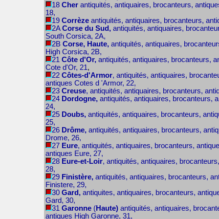
18
Cher
antiquités, antiquaires, brocanteurs, antique
18,
19
Corrèze
antiquités, antiquaires, brocanteurs, ant
2A
Corse du Sud,
antiquités, antiquaires, brocanteu
South Corsica, 2A,
2B
Corse, Haute,
antiquités, antiquaires, brocanteur
High Corsica, 2B,
21
Côte d'Or,
antiquités, antiquaires, brocanteurs, a
Cote d'Or, 21
,
22
Côtes-d'Armor
, antiquités, antiquaires, brocante
antiques Cotes d 'Armor, 22,
23
Creuse
, antiquités, antiquaires, brocanteurs, anti
24
Dordogne,
antiquités, antiquaires, brocanteurs, 
24,
25
Doubs,
antiquités, antiquaires, brocanteurs, anti
25,
26
Drôme,
antiquités, antiquaires, brocanteurs, anti
Drome, 26,
27
Eure
, antiquités, antiquaires, brocanteurs, antiqu
antiques Eure, 27,
28
Eure-et-Loir
, antiquités, antiquaires, brocanteurs
28,
29
Finistère,
antiquités, antiquaires, brocanteurs, an
Finistere, 29,
30
Gard,
antiquites, antiquaires, brocanteurs, antiqu
Gard, 30,
31
Garonne
(
Haute)
antiquités, antiquaires, brocant
antiques High Garonne, 31,