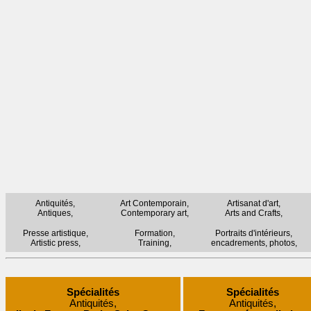
Antiquités,
Art Contemporain,
Artisanat d'art,
Antiques,
Contemporary art,
Arts and Crafts,
Presse artistique,
Formation,
Portraits d'intérieurs,
Artistic press,
Training,
encadrements, photos,
Spécialités
Spécialités
Antiquités,
Antiquités,