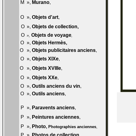
055-
M
»,
Murano
,
M50
057-
O
»,
Objets d'art
,
O50
057-
O
»,
Objets de collection
,
O60
O
Objets de voyage
057-O70
»,
,
O
»,
Objets Hermès
,
057-O80
O
»,
Objets publicitaires anciens
,
058-O50
059-
O
»,
Objets XIXe
,
O50
060-
O
»,
Objets XVIIIe
,
O50
061-
O
»,
Objets XXe
,
O50
O
»,
Outils anciens du vin
,
061-O60
O
»,
Outils anciens
,
061-O70
062-
P
»,
Paravents anciens
,
P50
063-
P
»,
Peintures anciennes
,
P50
064-
P
»,
Photo,
Photographies anciennes
,
P50
P
»,
Photos de collection
,
064-P60