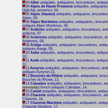
03
Allier
antiquités, antiquaires, brocanteurs, antiqu
04
Alpes de Haute
Provence
antiquites, antiquaire
High Alp, provence, 04,
05
Alpes
(
Hautes)
antiquités, antiquaires, brocante
Alpes, 05,
06
Alpes Maritimes
antiquites, antiquaires,; brocan
antiques Alpes Maritimes, 06
07
Ardèche
antiquités, antiquaires, brocanteurs, an
ardeche, 07
08
Ardennes
antiquités, antiquaires, brocanteurs, a
Ardennes, 08,
09
Ariège
antiquités, antiquaires, brocanteurs, antiq
antiques Ariege, 09,
10
Aube
antiquités, antiquaires, brocanteurs, antiqu
10,
11
Aude
antiquités, antiquaires, brocanteurs, antiqu
11,
12
Aveyron
antiquités, antiquaires, brocanteurs, ant
antiques Aveyron,12,
13
Bouches du Rhône
antiquités, antiquaires, broc
Bouches du Rhone, 13,
14
Calvados
antiquités, antiquaires, brocanteurs, an
normandy)
french antiques Calvados, 14,
15
Cantal
antquites, antiquaires, brocanteurs, antiq
16
Charente
antiquités, antiquaires, brocanteurs, an
Charente, 16,
17
Charente-Maritime
antiquités, antiquaires, antiq
Charente Maritime, 17,