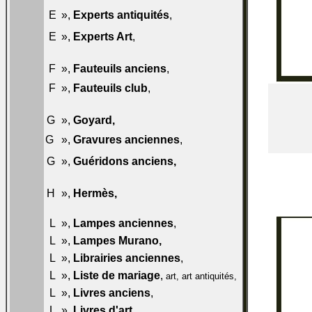
031-
E
»,
Experts antiquités
,
E50
032-
E
»,
Experts Art
,
E50
F
»,
Fauteuils anciens
,
033-F50
034-
F
»,
Fauteuils club
,
F50
G
»,
Goyard
,
034-F60
035-
G
»,
Gravures anciennes
,
G50
036-
G
»,
Guéridons anciens
,
G50
H
»,
Hermès
,
037-H60
L
»,
Lampes anciennes
,
041-L50
L
»,
Lampes Murano
,
041-L60
L
»,
Librairies anciennes
,
042-L50
L
»,
Liste de mariage
,
043-L50
art, art antiquités,
L
»,
Livres anciens
,
044-L50
L
»,
Livres d'art
,
045-L50