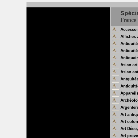
Spécia
France
Accessoi
Affiches
Antiquité
Antiquit
Antiquair
Asian art
Asian an
Antquité
Antiquit
Appareil
Archéolo
Argenter
Art antiq
Art colon
Art Déco
Art prov