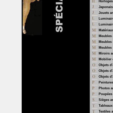
Horloges
Japonais
Jouets a
Luminair
Luminair
Matériau
Meubles 
Meubles 
Meubles 
Miroirs 
Mobilier e
Objets d'
Objets d'
Objets d'
Peintures
Photos a
Poupées 
Sièges a
Tableaux
Textiles 