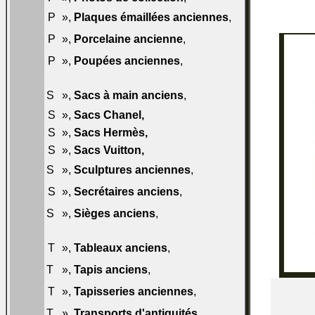
065-
P
»,
Plaques émaillées anciennes
,
P50
066-
P
»,
Porcelaine ancienne
,
P50
067-
P
»,
Poupées anciennes
,
P50
070-
S
»,
Sacs à main anciens
,
S50
S
»,
Sacs Chanel
,
070-S60
S
»,
Sacs Hermès
,
070-S70
S
»,
Sacs Vuitton
,
070-S80
071-
S
»,
Sculptures anciennes
,
S50
072-
S
»,
Secrétaires anciens
,
S50
073-
S
»,
Sièges anciens
,
S50
074-
T
»,
Tableaux anciens
,
T50
075-T50
T
»,
Tapis anciens
,
076-
T
»,
Tapisseries anciennes
,
T50
077-
T
»,
Transports d'antiquités
,