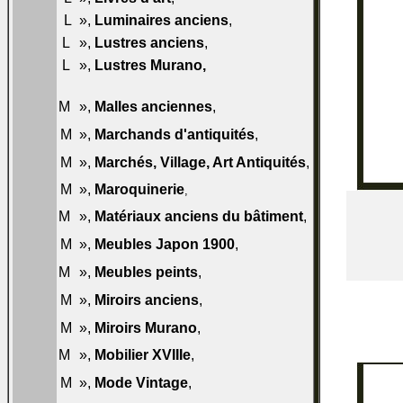
L
»,
Luminaires anciens
,
046-L50
L
»,
Lustres anciens
,
047-L50
L
»,
Lustres Murano
,
047-L60
048-
M
»,
Malles anciennes
,
M50
049-
M
»,
Marchands d'antiquités
,
M50
049-
M
»,
Marchés, Village, Art Antiquités
,
M55
049-
M
»,
Maroquinerie
,
M60
050-
M
»,
Matériaux anciens du bâtiment
,
M50
051-
M
»,
Meubles Japon 1900
,
M50
052-
M
»,
Meubles peints
,
M50
053-
M
»,
Miroirs anciens
,
M50
053-
M
»,
Miroirs Murano
,
M60
054-
M
»,
Mobilier XVIIIe
,
M50
054-
M
»,
Mode Vintage
,
M50