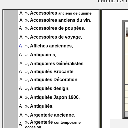
OBJETS 
A
»,
Accessoires
001-A30
anciens de cuisine
,
A
»,
Accessoires anciens du vin
,
001-A38
001-
A
»,
Accessoires de poupées
,
A46
001-
A
»,
Accessoires de voyage
,
A47
001-
A
»,
Affiches anciennes
,
A48
001-
A
»,
Antiquaires
,
A50
001-
A
»,
Antiquaires Généralistes
,
A51
A
»,
Antiquités Brocante
,
002-A50
003-
A
»,
Antiquites Décoration
,
A50
004-
A
»,
Antiquités design
,
A50
005-
A
»,
Antiquités Japon 1900
,
A50
006-
A
»,
Antiquités
,
A50
007-
A
»,
Argenterie ancienne
,
A50
»,
Argenterie
008-
contemporaine
A
A50
occasion
,