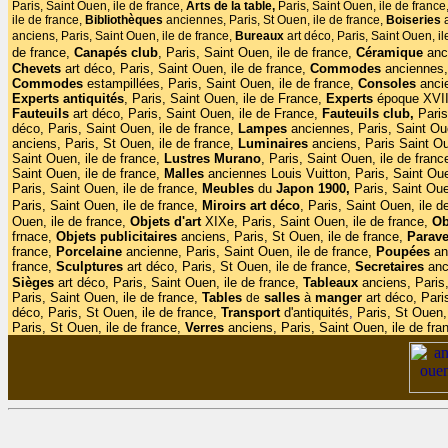
Paris, Saint Ouen, ile de france,
Arts de la table,
Paris, Saint Ouen, ile de france
ile de france,
Bibliothèques
anciennes, Paris, St Ouen, ile de france,
Boiseries
anciens, Paris, Saint Ouen, ile de france,
Bureaux
art déco, Paris, Saint Ouen, i
de france,
Canapés club
,
Paris, Saint Ouen, ile de france,
Céramique
anc
Chevets
art déco, Paris, Saint Ouen, ile de france,
Commodes
anciennes,
Commodes
estampillées, Paris, Saint Ouen, ile de france,
Consoles
anci
Experts antiquités
, Paris, Saint Ouen, ile de France,
Experts
époque XVIII
Fauteuils
art déco, Paris, Saint Ouen, ile de France,
Fauteuils club,
Paris
déco, Paris, Saint Ouen, ile de france,
Lampes
anciennes, Paris, Saint Oue
anciens, Paris, St Ouen, ile de france,
Luminaires
anciens, Paris Saint Ou
Saint Ouen, ile de france,
Lustres Murano
, Paris, Saint Ouen, ile de franc
Saint Ouen, ile de france,
Malles
anciennes Louis Vuitton, Paris, Saint Oue
Paris, Saint Ouen, ile de france,
Meubles
du
Japon 1900,
Paris, Saint Oue
Paris, Saint Ouen, ile de france,
Miroirs
art
déco
, Paris, Saint Ouen, ile d
Ouen, ile de france,
Objets d'art
XIXe, Paris, Saint Ouen, ile de france,
Ob
frnace,
Objets publicitaires
anciens, Paris, St Ouen, ile de france,
Parav
france,
Porcelaine
ancienne, Paris, Saint Ouen, ile de france,
Poupées
anc
france,
Sculptures
art déco, Paris, St Ouen, ile de france,
Secretaires
anc
Sièges
art déco, Paris, Saint Ouen, ile de france,
Tableaux
anciens, Paris,
Paris, Saint Ouen, ile de france,
Tables
salles
à
manger
art déco, Pari
de
déco, Paris, St Ouen, ile de france,
Transport
d'antiquités
,
Paris, St Ouen, 
Paris, St Ouen, ile de france,
Verres
anciens, Paris, Saint Ouen, ile de fra